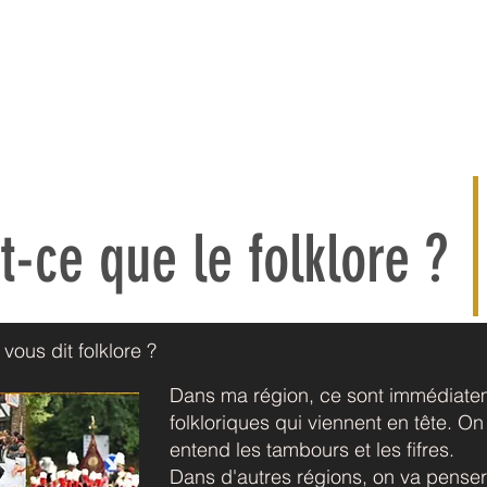
eil
Expériences
Inspiration
Galerie
A propos
t-ce que le folklore ?
ous dit folklore ?
Dans ma région, ce sont immédiat
folkloriques qui viennent en tête. O
entend les tambours et les fifres.
Dans d'autres régions, on va penser