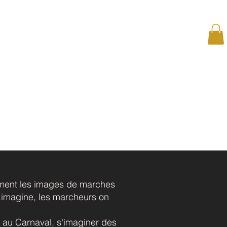
Contact
Réserver
ement les images de marches
n imagine, les marcheurs on
 au Carnaval, s'imaginer des