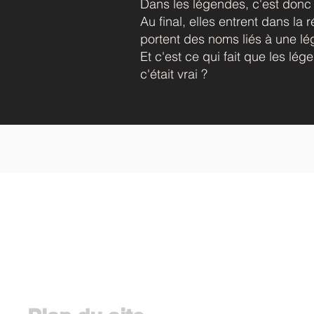
Dans les légendes, c'est donc l
Au final, elles entrent dans la
portent des noms liés à une l
Et c'est ce qui fait que les lég
c'était vrai ?