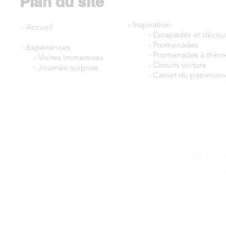
Plan du site
- Inspiration
-
Accueil
-
Escapades et décou
-
Promenades
- Expériences
- Promenades à thèm
-
Visites immersives
- Circuits voiture
-
Journée surprise
-
Carnet du patrimoin