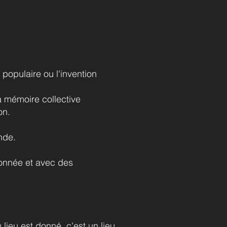
 populaire ou l'invention
a mémoire collective
on.
nde.
donnée et avec des
 lieu est donné, c'est un lieu