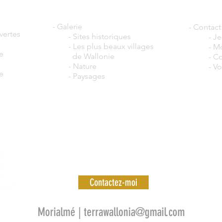
- Galerie
- Contact
vertes
-
Sites historiques
-
Je
-
Les plus beaux villages
-
Mo
e
de Wallonie
-
Co
-
Nature
-
Vot
e
-
Paysages
Contactez-moi
Morialmé |
terrawallonia@gmail.com