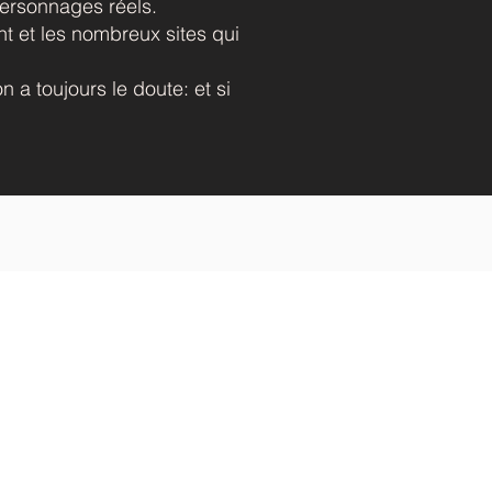
 personnages réels.
nt et les nombreux sites qui
n a toujours le doute: et si