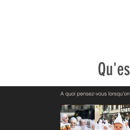
Accu
Qu'es
A quoi pensez-vous lorsqu'on v