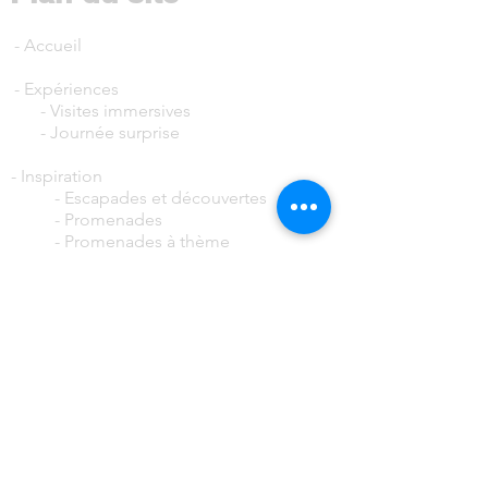
-
Accueil
- Expériences
-
Visites immersives
-
Journée surprise
- Inspiration
-
Escapades et découvertes
-
Promenades
- Promenades à thème
- Circuits voiture
-
Carnet du patrimoine
- Galerie
-
Sites historiques
-
Les plus beaux villages
de Wallonie
-
Nature
-
Paysages
- Contact