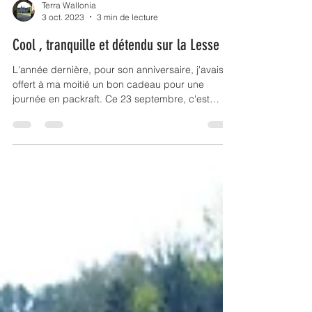
Terra Wallonia
3 oct. 2023
3 min de lecture
Cool , tranquille et détendu sur la Lesse !
L'année dernière, pour son anniversaire, j'avais
offert à ma moitié un bon cadeau pour une
journée en packraft. Ce 23 septembre, c'est
accompagnés de mon beau-frère et de ma belle-
soeur que nous sommes partis à l'aventure... Je
vous raconte ça ci-dessous ! Qu'est ce que le
packraft ? C'est une activité qui consiste à faire
une randonnée avec un sac à dos contenant
notre bateau et lorsqu'on arrive près du cours
d'eau, on gonfle le bateau et c'est parti ! Notre
belle a