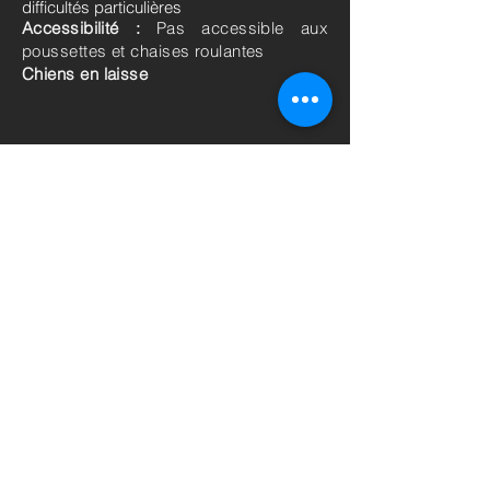
difficultés particulières
Accessibilité :
Pas accessible aux
poussettes et chaises roulantes
Chiens en laisse
Pour se procurer ces balades en version
papier, vous pouvez vous rendre à
l'administration communale de Mettet.
Plan du site
-
Accueil