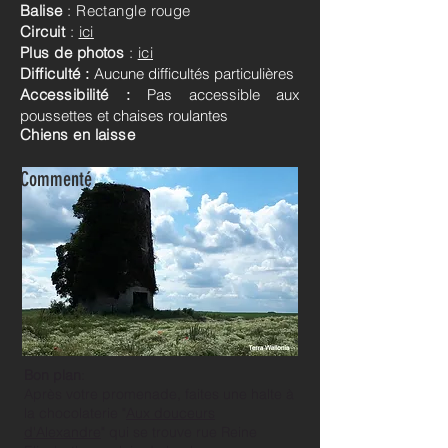
Balise
: Rectangle rouge
Circuit
:
ici
Plus de photos
:
ici
Difficulté :
Aucune difficultés particulières
Accessibilité :
Pas accessible aux
poussettes et chaises roulantes
Chiens en laisse
Commenté
Bon plan
:
Après votre promenade, faites une halte à
la chocolaterie "
Aux douceurs
d'Alexandre
" qui se trouve rue Reine